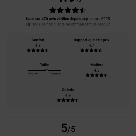
/5
basé sur
470 avis vérifiés
depuis septembre 2025
89% de nos clients recommandent ce produit
Confort
Rapport qualité / prix
4.8
4.7
Taille
Matière
4.8
Trop petit
Trop grand
Coloris
4.9
5
/5