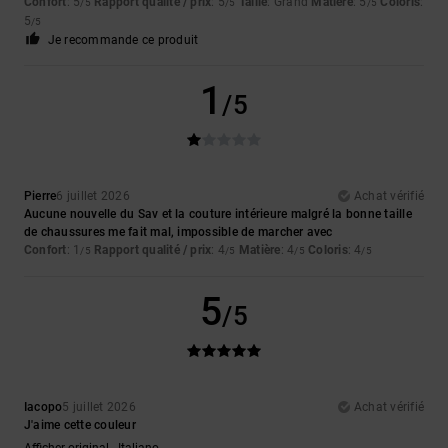
Confort
: 5
Rapport qualité / prix
: 5
Taille
: Grand
Matière
: 5
Coloris
:
/5
/5
/5
5
/5
Je recommande ce produit
1
/5
Pierre
6 juillet 2026
Achat vérifié
Aucune nouvelle du Sav et la couture intérieure malgré la bonne taille
de chaussures me fait mal, impossible de marcher avec
Confort
: 1
Rapport qualité / prix
: 4
Matière
: 4
Coloris
: 4
/5
/5
/5
/5
5
/5
Iacopo
5 juillet 2026
Achat vérifié
J'aime cette couleur
Afficher original - Italiano