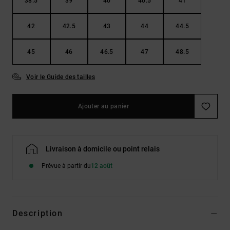
38.5
39
40
40.5
41
42
42.5
43
44
44.5
45
46
46.5
47
48.5
Voir le Guide des tailles
Ajouter au panier
Livraison à domicile ou point relais
Prévue à partir du
12 août
Description