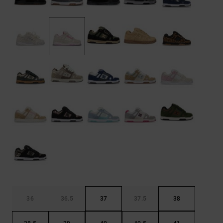
LISTE DE
Sacs & Sacs
Trouvez des
SOUHAITS
à dos
réponses aux
questions les
plus
Ceintures &
fréquentes et
Portes
notre
formulaire de
monnaies
contact.
Consulter
la FAQ
36
36.5
37
37.5
38