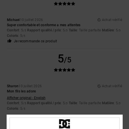
Michael
10 juillet 2026
Achat vérifié
Super confortable et conforme a mes attentes
Confort
: 5
Rapport qualité / prix
: 5
Taille
: Taille parfaite
Matière
: 5
/5
/5
/5
Coloris
: 5
/5
Je recommande ce produit
5
/5
Sharon
10 juillet 2026
Achat vérifié
Mon fils les adore
Afficher original - English
Confort
: 5
Rapport qualité / prix
: 5
Taille
: Taille parfaite
Matière
: 5
/5
/5
/5
Coloris
: 5
/5
5
/5