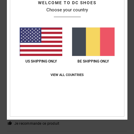
WELCOME TO DC SHOES
Choose your country
Roxana
9 juillet 2026
Achat vérifié
Très bon prix
Afficher original - Castellano
Confort
: 4
Rapport qualité / prix
: 5
Taille
: Taille parfaite
Matière
: 4
/5
/5
/5
Coloris
: 5
/5
Je recommande ce produit
US SHIPPING ONLY
BE SHIPPING ONLY
5
/5
VIEW ALL COUNTRIES
Jorris
9 juillet 2026
Achat vérifié
Valeur sur
Confort
: 5
Rapport qualité / prix
: 5
Taille
: Taille parfaite
Matière
: 5
/5
/5
/5
Coloris
: 4
/5
Je recommande ce produit