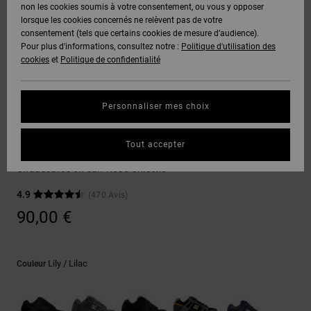
Voir Tout
non les cookies soumis à votre consentement, ou vous y opposer
Boots
Unisex
Pantalons &
Manteaux
Polaires &
lorsque les cookies concernés ne relèvent pas de votre
Quiksilver
Snowboard
Shorts
Deuxième
consentement (tels que certains cookies de mesure d’audience).
Freedom
VENTE
DC Star
Pantalons
Sweats
couche
Pour plus d'informations, consultez notre :
Politique d'utilisation des
FLASH
Voir Tout
Sweats
cookies
et
Politique de confidentialité
Unisex
Voir Tout
Protection
Roammax
Shorts
Bonnets
des données
Préférences
T-Shirts
Personnaliser mes choix
Langue Et
Voir Tout
Onyx
Boardshorts
Région
Gants
Guide des
Sneakers
Chemises &
tailles
Tout accepter
Polos
Stag
AT-2
Voir Tout
AIDE &
Accessoires
Chaussures en cuir Rose Unisexe
CONTACT
Démarrez une
Pantalons,
4.9
(470 Avis)
conversation
Liquid
Jeans &
Voir Tout
pour obtenir
90,00 €
Fuego
MAGASINS
Shorts
la réponse la
plus rapide à
votre
question.
CARTE
Bonnets &
Lily / Lilac
Couleur
CADEAU
Casquettes
Démarrer une
conversation