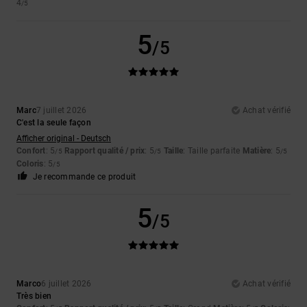
4
/5
5
/5
Marc
7 juillet 2026
Achat vérifié
C'est la seule façon
Afficher original - Deutsch
Confort
: 5
Rapport qualité / prix
: 5
Taille
: Taille parfaite
Matière
: 5
/5
/5
/5
Coloris
: 5
/5
Je recommande ce produit
5
/5
Marco
6 juillet 2026
Achat vérifié
Très bien