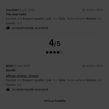
Joachim
25 juin 2026
Achat vérifié
Très bien taillé.
Confort
: 5
Rapport qualité / prix
: 5
Taille
: Taille parfaite
Matière
: 5
/5
/5
/5
Coloris
: 5
/5
Je recommande ce produit
4
/5
Mark
25 mai 2026
Achat vérifié
Qualité
Afficher original - English
Confort
: 5
Rapport qualité / prix
: 5
Taille
: Taille parfaite
Matière
: 4
/5
/5
/5
Coloris
: 5
/5
Je recommande ce produit
Vérifié par
TrustVille