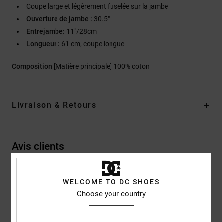
Coupe large et légèrement fuselée sur la jambe
Ouverture de jambe :
30.5"
Entrejambe:
11"/28cm
Longueur :
61 cm, coupe longue
Composition
[Matière principale] 100% coton
Livraison & Retours
Avis clients
Note moyenne
WELCOME TO DC SHOES
4.5
Choose your country
/5