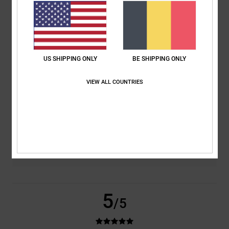
basé sur
2 avis vérifiés
depuis mai 2026
100% de nos clients recommandent ce produit
Confort
Rapport qualité / prix
US SHIPPING ONLY
BE SHIPPING ONLY
5.0
5.0
VIEW ALL COUNTRIES
Taille
Matière
4.5
Trop petit
Trop grand
Coloris
5.0
5
/5