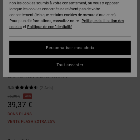
Voir Tout
non les cookies soumis à votre consentement, ou vous y opposer
Boots
Unisex
Pantalons &
Manteaux
Polaires &
lorsque les cookies concernés ne relèvent pas de votre
Quiksilver
Snowboard
Shorts
Deuxième
consentement (tels que certains cookies de mesure d’audience).
Freedom
VENTE
DC Star
Pantalons
Sweats
couche
Pour plus d'informations, consultez notre :
Politique d'utilisation des
FLASH
Voir Tout
Sweats
cookies
et
Politique de confidentialité
Unisex
Voir Tout
Protection
Roammax
Shorts
Bonnets
des données
Préférences
T-Shirts
Personnaliser mes choix
Langue Et
Voir Tout
Onyx
Boardshorts
Région
Gants
Guide des
Shorts
Chemises &
tailles
Tout accepter
Polos
Stressed 5 Pocket
AT-2
Voir Tout
AIDE &
Accessoires
Short en toile Marron Homme
CONTACT
Démarrez une
Pantalons,
4.5
(2 Avis)
conversation
Liquid
Jeans &
Voir Tout
pour obtenir
75,00 €
48%
Fuego
MAGASINS
Shorts
la réponse la
39,37 €
plus rapide à
votre
BONS PLANS
question.
CARTE
Bonnets &
VENTE FLASH EXTRA 25%
CADEAU
Casquettes
Démarrer une
conversation