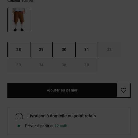
Toffee
Couleur
LISTE DE
Sacs & Sacs
Trouvez des
SOUHAITS
à dos
réponses aux
questions les
plus
Ceintures &
fréquentes et
Portes
notre
formulaire de
monnaies
contact.
28
29
30
31
32
Consulter
la FAQ
33
34
36
38
Ajouter au panier
Livraison à domicile ou point relais
Prévue à partir du
12 août