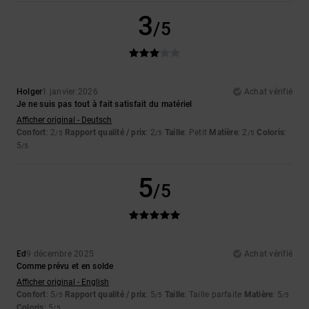
3
/5
Holger
1 janvier 2026
Achat vérifié
Je ne suis pas tout à fait satisfait du matériel
Afficher original - Deutsch
Confort
: 2
Rapport qualité / prix
: 2
Taille
: Petit
Matière
: 2
Coloris
:
/5
/5
/5
5
/5
5
/5
Ed
9 décembre 2025
Achat vérifié
Comme prévu et en solde
Afficher original - English
Confort
: 5
Rapport qualité / prix
: 5
Taille
: Taille parfaite
Matière
: 5
/5
/5
/5
Coloris
: 5
/5