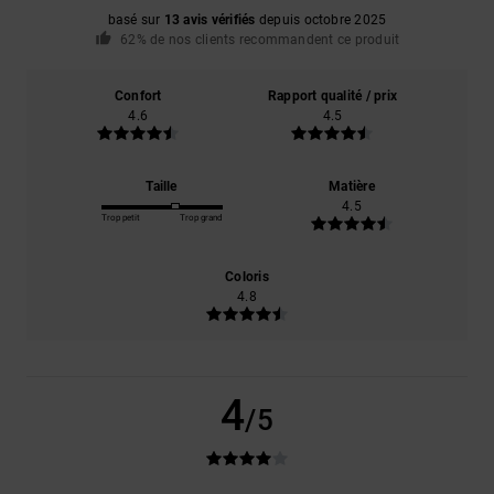
basé sur
13 avis vérifiés
depuis octobre 2025
62% de nos clients recommandent ce produit
Confort
Rapport qualité / prix
4.6
4.5
Taille
Matière
4.5
Trop petit
Trop grand
Coloris
4.8
4
/5