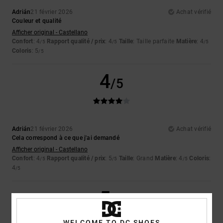
Adrián
21 février 2026
Achat vérifié
Couleur et qualité
Afficher original - Castellano
Confort
: 4
Rapport qualité / prix
: 4
Taille
: Taille parfaite
Matière
: 4
/5
/5
/5
Coloris
: 5
/5
4
/5
Adrián
21 février 2026
Achat vérifié
Cela correspond à ce que j'ai demandé
Afficher original - Castellano
Confort
: 4
Rapport qualité / prix
: 5
Taille
: Grand
Matière
: 4
Coloris
:
/5
/5
/5
4
/5
5
/5
WELCOME TO DC SHOES