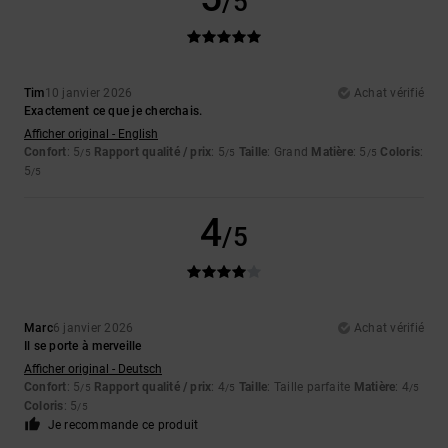
/5
Tim
10 janvier 2026
Achat vérifié
Exactement ce que je cherchais.
Afficher original - English
Confort
: 5
Rapport qualité / prix
: 5
Taille
: Grand
Matière
: 5
Coloris
:
/5
/5
/5
5
/5
4
/5
Marc
6 janvier 2026
Achat vérifié
Il se porte à merveille
Afficher original - Deutsch
Confort
: 5
Rapport qualité / prix
: 4
Taille
: Taille parfaite
Matière
: 4
/5
/5
/5
Coloris
: 5
/5
Je recommande ce produit