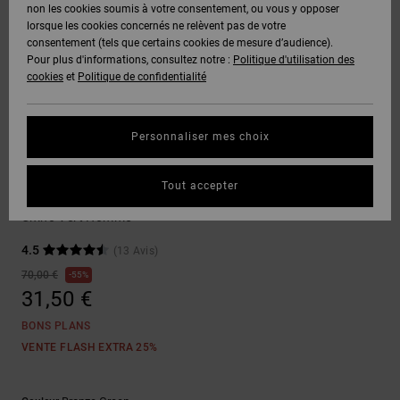
Voir Tout
non les cookies soumis à votre consentement, ou vous y opposer
Boots
Unisex
Pantalons &
Manteaux
Polaires &
lorsque les cookies concernés ne relèvent pas de votre
Quiksilver
Snowboard
Shorts
Deuxième
consentement (tels que certains cookies de mesure d’audience).
Freedom
VENTE
DC Star
Pantalons
Sweats
couche
Pour plus d'informations, consultez notre :
Politique d'utilisation des
FLASH
Voir Tout
Sweats
cookies
et
Politique de confidentialité
Unisex
Voir Tout
Protection
Roammax
Shorts
Bonnets
des données
Préférences
T-Shirts
Personnaliser mes choix
Langue Et
Voir Tout
Onyx
Boardshorts
Région
Gants
Guide des
Pantalons
Chemises &
tailles
Tout accepter
Polos
Worker Relaxed
AT-2
Voir Tout
AIDE &
Accessoires
Chino Vert Homme
CONTACT
Démarrez une
Pantalons,
4.5
(13 Avis)
conversation
Liquid
Jeans &
Voir Tout
pour obtenir
70,00 €
55%
Fuego
MAGASINS
Shorts
la réponse la
31,50 €
plus rapide à
votre
BONS PLANS
question.
CARTE
Bonnets &
VENTE FLASH EXTRA 25%
CADEAU
Casquettes
Démarrer une
conversation