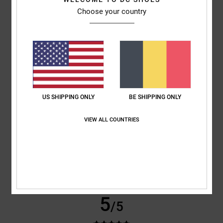
Choose your country
Nicolas
21 janvier 2026
Achat vérifié
Belle coupe et prix correct en solde
Confort
: 5
Rapport qualité / prix
: 5
Taille
: Grand
Matière
: 5
Coloris
:
/5
/5
/5
5
/5
Je recommande ce produit
4
/5
US SHIPPING ONLY
BE SHIPPING ONLY
VIEW ALL COUNTRIES
Victor
20 janvier 2026
Achat vérifié
Le pantalon est plus large que ce que je pensais, le tour de taille est
bien mais la longueur des jambes est un peu trop grande
Confort
: 5
Rapport qualité / prix
: 5
Taille
: Grand
Matière
: 5
Coloris
:
/5
/5
/5
5
/5
5
/5