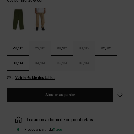
Bronze Green
Couleur
LISTE DE
Sacs & Sacs
Trouvez des
SOUHAITS
à dos
réponses aux
questions les
plus
Ceintures &
fréquentes et
Portes
notre
formulaire de
monnaies
contact.
28/32
29/32
30/32
31/32
32/32
Consulter
la FAQ
33/34
34/34
36/34
38/34
Voir le Guide des tailles
Ajouter au panier
Livraison à domicile ou point relais
Prévue à partir du
8 août