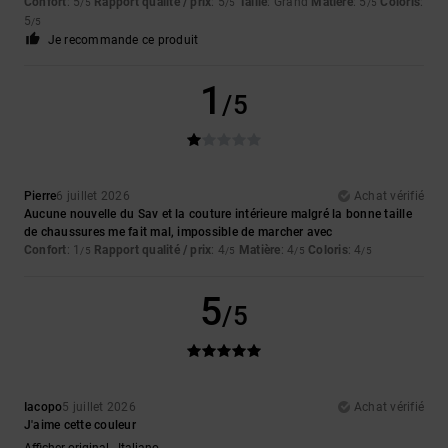
Confort
: 5
Rapport qualité / prix
: 5
Taille
: Grand
Matière
: 5
Coloris
:
/5
/5
/5
5
/5
Je recommande ce produit
1
/5
Pierre
6 juillet 2026
Achat vérifié
Aucune nouvelle du Sav et la couture intérieure malgré la bonne taille
de chaussures me fait mal, impossible de marcher avec
Confort
: 1
Rapport qualité / prix
: 4
Matière
: 4
Coloris
: 4
/5
/5
/5
/5
5
/5
Iacopo
5 juillet 2026
Achat vérifié
J'aime cette couleur
Afficher original - Italiano