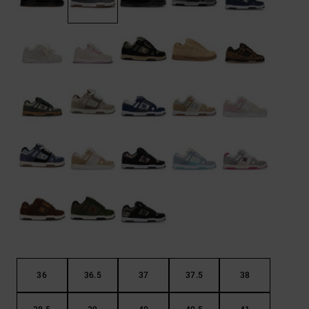
LISTE DE
Sacs & Sacs
Trouvez des
SOUHAITS
à dos
réponses aux
questions les
plus
Ceintures &
fréquentes et
Portes
notre
formulaire de
monnaies
contact.
Consulter
la FAQ
36
36.5
37
37.5
38