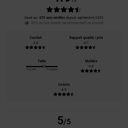
/5
basé sur
470 avis vérifiés
depuis septembre 2025
89% de nos clients recommandent ce produit
Confort
Rapport qualité / prix
4.8
4.7
Taille
Matière
4.8
Trop petit
Trop grand
Coloris
4.9
5
/5