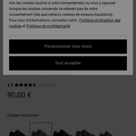
Voir Tout
non les cookies soumis à votre consentement, ou vous y opposer
Boots
Unisex
Pantalons &
Manteaux
Polaires &
lorsque les cookies concernés ne relèvent pas de votre
Quiksilver
Snowboard
Shorts
Deuxième
consentement (tels que certains cookies de mesure d’audience).
Freedom
VENTE
DC Star
Pantalons
Sweats
couche
Pour plus d'informations, consultez notre :
Politique d'utilisation des
FLASH
Voir Tout
Sweats
cookies
et
Politique de confidentialité
Unisex
Voir Tout
Protection
Roammax
Shorts
Bonnets
des données
Préférences
T-Shirts
Personnaliser mes choix
Langue Et
Voir Tout
Onyx
Boardshorts
Région
Gants
Guide des
Sneakers
Chemises &
tailles
Tout accepter
Polos
Stag
AT-2
Voir Tout
AIDE &
Accessoires
Chaussures en cuir Noir Unisexe
CONTACT
Démarrez une
Pantalons,
4.9
(470 Avis)
conversation
Liquid
Jeans &
Voir Tout
pour obtenir
90,00 €
Fuego
MAGASINS
Shorts
la réponse la
plus rapide à
votre
question.
CARTE
Bonnets &
Grey/gum
Couleur
CADEAU
Casquettes
Démarrer une
conversation