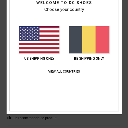
WELCOME TO DC SHOES
Choose your country
Roxana
9 juillet 2026
Achat vérifié
Très bon prix
Afficher original - Castellano
Confort
: 4
Rapport qualité / prix
: 5
Taille
: Taille parfaite
Matière
: 4
/5
/5
/5
Coloris
: 5
/5
Je recommande ce produit
US SHIPPING ONLY
BE SHIPPING ONLY
5
/5
VIEW ALL COUNTRIES
Jorris
9 juillet 2026
Achat vérifié
Valeur sur
Confort
: 5
Rapport qualité / prix
: 5
Taille
: Taille parfaite
Matière
: 5
/5
/5
/5
Coloris
: 4
/5
Je recommande ce produit