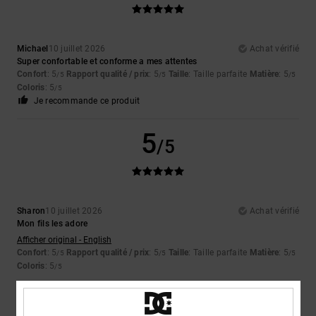
Michael
10 juillet 2026
Achat vérifié
Super confortable et conforme a mes attentes
Confort
: 5
Rapport qualité / prix
: 5
Taille
: Taille parfaite
Matière
: 5
/5
/5
/5
Coloris
: 5
/5
Je recommande ce produit
5
/5
Sharon
10 juillet 2026
Achat vérifié
Mon fils les adore
Afficher original - English
Confort
: 5
Rapport qualité / prix
: 5
Taille
: Taille parfaite
Matière
: 5
/5
/5
/5
Coloris
: 5
/5
5
/5